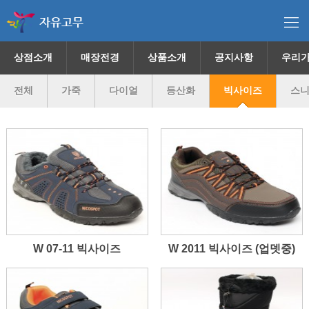
자유고무
상점소개
매장전경
상품소개
공지사항
우리
전체
가죽
다이얼
등산화
빅사이즈
스
W 07-11 빅사이즈
W 2011 빅사이즈 (업뎃중)