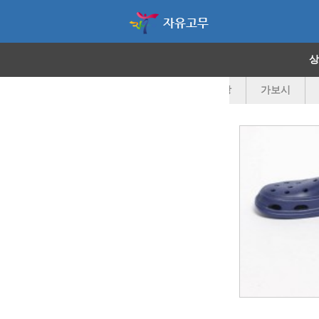
자유고무
상
PVC
구두
털단화
힐
아방
가보시