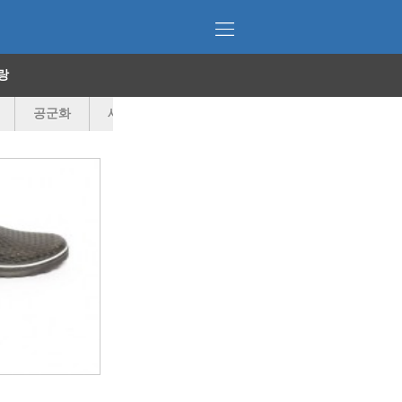
랑
공군화
세일상품
기타
조리
여숙방