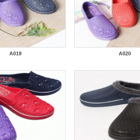
A019
A020