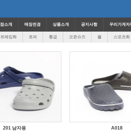
점소개
매장전경
상품소개
공지사항
우리가게자
트레킹화
로퍼
통굽
오픈슈즈
뮬
스포츠화
201 남자용
A018