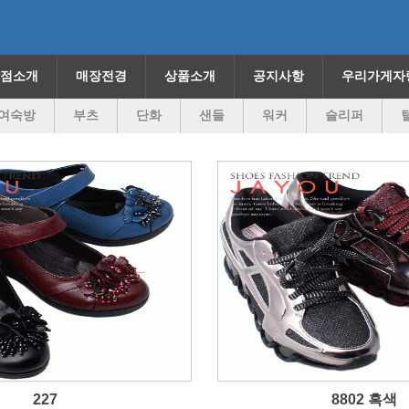
점소개
매장전경
상품소개
공지사항
우리가게자
여숙방
부츠
단화
샌들
워커
슬리퍼
227
8802 흑색