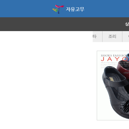
자유고무
상
스포츠화
공군화
세일상품
기타
조리