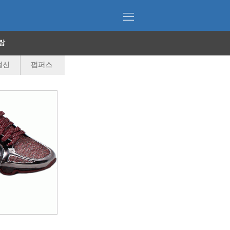
랑
털신
펌퍼스