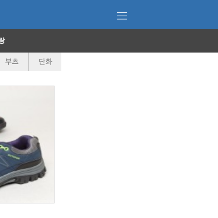
랑
부츠
단화
샌들
워커
슬리퍼
털신