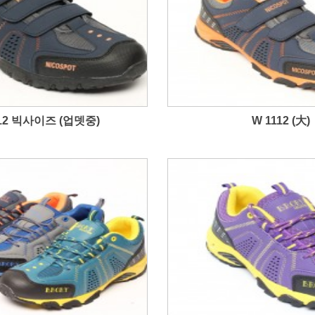
012 빅사이즈 (업뎃중)
W 1112 (大)