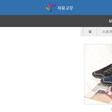
자유고무
상
트레킹화
로퍼
통굽
오픈슈즈
뮬
스포