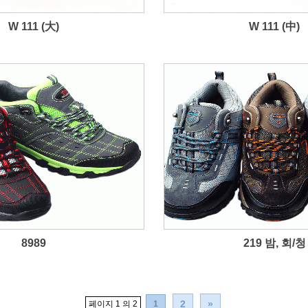
W 111 (大)
W 111 (中)
8989
219 밤, 회/청
2
»
페이지 1 의 2
1