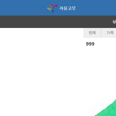
자유고무
상
전체
가죽
999