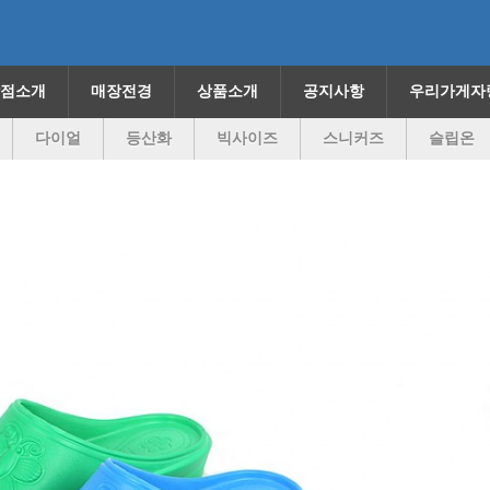
점소개
매장전경
상품소개
공지사항
우리가게자
다이얼
등산화
빅사이즈
스니커즈
슬립온