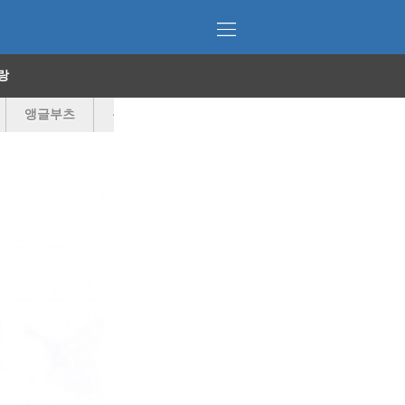
랑
앵글부츠
우븐슈즈
운동화
웨지
인젝션